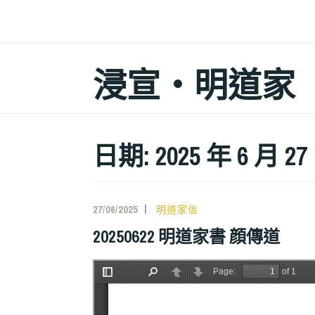
跳
至
主
浸宣‧明道家
要
內
容
日期: 2025 年 6 月 27
27/06/2025
明道家信
20250622 明道家書 顔傳道