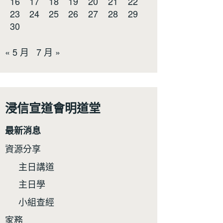
16
17
18
19
20
21
22
23
24
25
26
27
28
29
30
« 5 月
7 月 »
浸信宣道會明道堂
最新消息
資源分享
主日講道
主日學
小組查經
家務