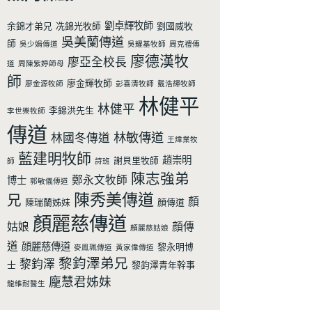
劉卓輝牧師
余錦才弟兄
冼錦光牧師
劉國威牧
吳美蘭傳道
師
吳少娟傳道
吳耀基牧師
周克禮傳
廖德漢牧
廖亞全校長
道
周陳紫婷師母
師
廖金輝牧師
廖金源牧師
彭喜清牧師
戴浩輝牧師
林健平
林健平
李錦洪先生
李世樂牧師
傳道
林敏傳道
林國冬傳道
王煒業牧
藍建明牧師
趙崇明
謝貝里牧師
師
詩班
陳志強弟
鄭永文牧師
博士
郭敏儀傳道
陳秀美傳道
兄
顏
陳瑞蘭姊妹
顏傳道
顏麗慈傳道
姑娘
顔傳
顏麗慈姑娘
道
顔麗慈傳道
黎永明博
麥鳯珮傳道
黃家偉傳道
黎鈞澤弟兄
黎鈞澤
士
黎鈞澤青年幹事
龐慧君姊妹
龍維耐醫生