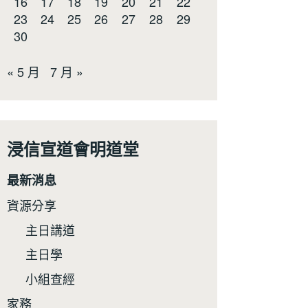
16
17
18
19
20
21
22
23
24
25
26
27
28
29
30
« 5 月
7 月 »
浸信宣道會明道堂
最新消息
資源分享
主日講道
主日學
小組查經
家務