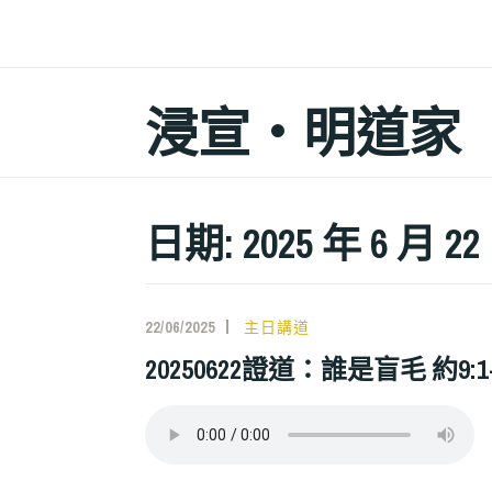
跳
至
主
浸宣‧明道家
要
內
容
日期: 2025 年 6 月 22
22/06/2025
主日講道
20250622證道：誰是盲毛 約9: