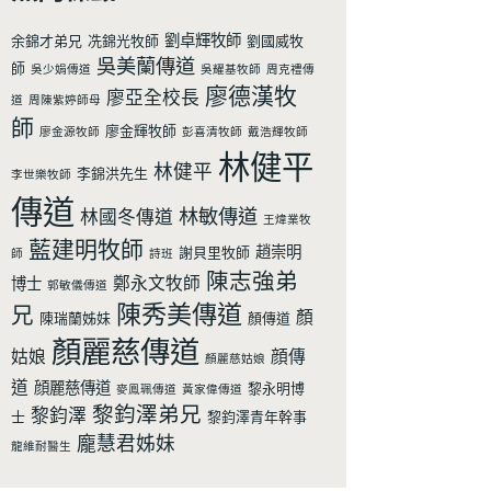
劉卓輝牧師
余錦才弟兄
冼錦光牧師
劉國威牧
吳美蘭傳道
師
吳少娟傳道
吳耀基牧師
周克禮傳
廖德漢牧
廖亞全校長
道
周陳紫婷師母
師
廖金輝牧師
廖金源牧師
彭喜清牧師
戴浩輝牧師
林健平
林健平
李錦洪先生
李世樂牧師
傳道
林敏傳道
林國冬傳道
王煒業牧
藍建明牧師
趙崇明
謝貝里牧師
師
詩班
陳志強弟
鄭永文牧師
博士
郭敏儀傳道
陳秀美傳道
兄
顏
陳瑞蘭姊妹
顏傳道
顏麗慈傳道
姑娘
顔傳
顏麗慈姑娘
道
顔麗慈傳道
黎永明博
麥鳯珮傳道
黃家偉傳道
黎鈞澤弟兄
黎鈞澤
士
黎鈞澤青年幹事
龐慧君姊妹
龍維耐醫生