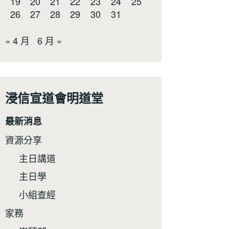
19
20
21
22
23
24
25
26
27
28
29
30
31
« 4 月
6 月 »
浸信宣道會明道堂
最新消息
資源分享
主日講道
主日學
小組查經
家務