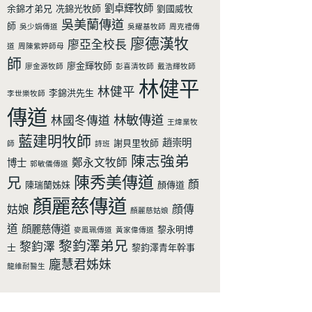
劉卓輝牧師
余錦才弟兄
冼錦光牧師
劉國威牧
吳美蘭傳道
師
吳少娟傳道
吳耀基牧師
周克禮傳
廖德漢牧
廖亞全校長
道
周陳紫婷師母
師
廖金輝牧師
廖金源牧師
彭喜清牧師
戴浩輝牧師
林健平
林健平
李錦洪先生
李世樂牧師
傳道
林敏傳道
林國冬傳道
王煒業牧
藍建明牧師
趙崇明
謝貝里牧師
師
詩班
陳志強弟
鄭永文牧師
博士
郭敏儀傳道
陳秀美傳道
兄
顏
陳瑞蘭姊妹
顏傳道
顏麗慈傳道
姑娘
顔傳
顏麗慈姑娘
道
顔麗慈傳道
黎永明博
麥鳯珮傳道
黃家偉傳道
黎鈞澤弟兄
黎鈞澤
士
黎鈞澤青年幹事
龐慧君姊妹
龍維耐醫生