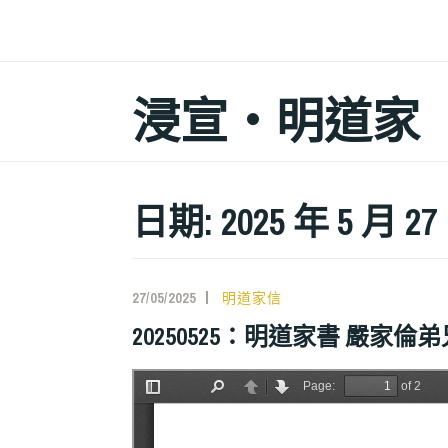
跳
至
主
浸宣‧明道家
要
內
容
日期: 2025 年 5 月 27
27/05/2025
明道家信
20250525：明道家書 嚴家