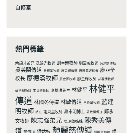
自修室
熱門標籤
劉卓輝牧師
余錦才弟兄
冼錦光牧師
劉國威牧師
吳少娟傳道
吳美蘭傳道
廖亞全
吳耀基牧師
周克禮傳道
周陳紫婷師母
廖德漢牧師
校長
廖金輝牧師
廖金源牧師
彭喜清牧師
林健平
林健平
李錦洪先生
戴浩輝牧師
李世樂牧師
傳道
藍建
林敏傳道
林國冬傳道
王煒業牧師
明牧師
鄭永
趙崇明博士
謝貝里牧師
詩班
郭敏儀傳道
陳秀美傳
陳志強弟兄
文牧師
陳瑞蘭姊妹
顏麗慈傳道
道
顏姑娘
顔
顏傳道
顏麗慈姑娘