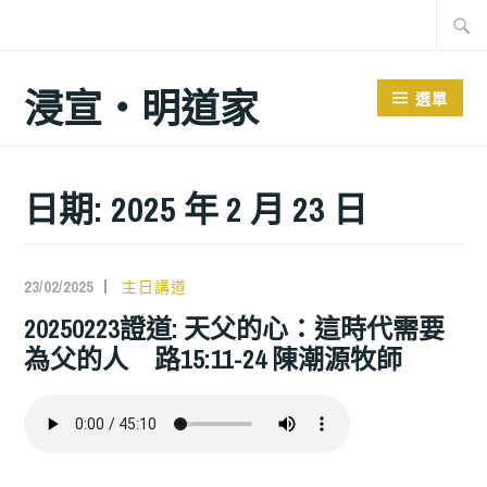
跳
搜
至
尋
主
關
浸宣‧明道家
選單
要
鍵
內
字:
容
日期: 2025 年 2 月 23 日
23/02/2025
主日講道
20250223證道: 天父的心：這時代需要
為父的人 路15:11-24 陳潮源牧師