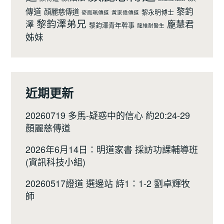
黎鈞
傳道
顔麗慈傳道
黎永明博士
麥鳯珮傳道
黃家偉傳道
黎鈞澤弟兄
龐慧君
澤
黎鈞澤青年幹事
龍維耐醫生
姊妹
近期更新
20260719 多馬-疑惑中的信心 約20:24-29
顏麗慈傳道
2026年6月14日：明道家書 採訪功課輔導班
(資訊科技小組)
20260517證道 選邊站 詩1：1-2 劉卓輝牧
師