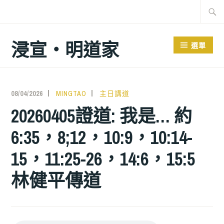
跳
搜
至
尋
主
關
浸宣‧明道家
選單
要
鍵
內
字:
容
08/04/2026
MINGTAO
主日講道
20260405證道: 我是… 約
6:35，8;12，10:9，10:14-
15，11:25-26，14:6，15:5
林健平傳道