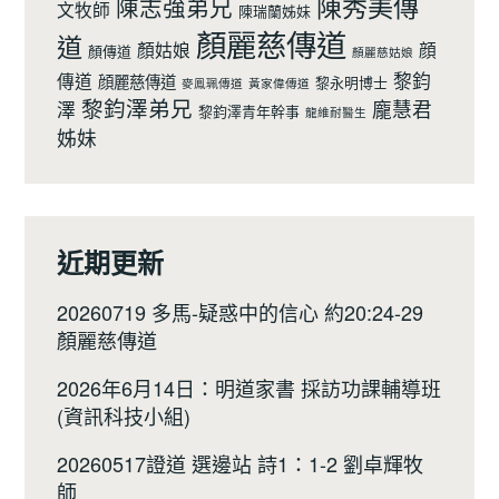
陳秀美傳
陳志強弟兄
文牧師
陳瑞蘭姊妹
顏麗慈傳道
道
顏姑娘
顔
顏傳道
顏麗慈姑娘
黎鈞
傳道
顔麗慈傳道
黎永明博士
麥鳯珮傳道
黃家偉傳道
黎鈞澤弟兄
龐慧君
澤
黎鈞澤青年幹事
龍維耐醫生
姊妹
近期更新
20260719 多馬-疑惑中的信心 約20:24-29
顏麗慈傳道
2026年6月14日：明道家書 採訪功課輔導班
(資訊科技小組)
20260517證道 選邊站 詩1：1-2 劉卓輝牧
師