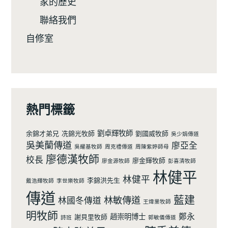
家的歷史
聯絡我們
自修室
熱門標籤
劉卓輝牧師
余錦才弟兄
冼錦光牧師
劉國威牧師
吳少娟傳道
吳美蘭傳道
廖亞全
吳耀基牧師
周克禮傳道
周陳紫婷師母
廖德漢牧師
校長
廖金輝牧師
廖金源牧師
彭喜清牧師
林健平
林健平
李錦洪先生
戴浩輝牧師
李世樂牧師
傳道
藍建
林敏傳道
林國冬傳道
王煒業牧師
明牧師
鄭永
趙崇明博士
謝貝里牧師
詩班
郭敏儀傳道