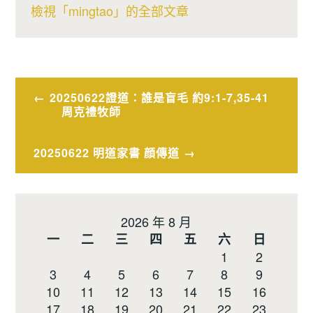
檢視「mingtao」的全部文章
文
20250622證道：誰是盲毛 約9:1-7,35-41
周克禮牧師
章
導
20250622 明道家書 顔傳道
覽
2026 年 8 月
一
二
三
四
五
六
日
1
2
3
4
5
6
7
8
9
10
11
12
13
14
15
16
17
18
19
20
21
22
23