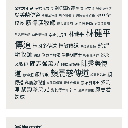
劉卓輝牧師
余錦才弟兄
冼錦光牧師
劉國威牧師
吳少娟傳道
吳美蘭傳道
廖亞全
吳耀基牧師
周克禮傳道
周陳紫婷師母
廖德漢牧師
校長
廖金輝牧師
廖金源牧師
彭喜清牧師
林健平
林健平
李錦洪先生
戴浩輝牧師
李世樂牧師
傳道
藍建
林敏傳道
林國冬傳道
王煒業牧師
明牧師
鄭永
趙崇明博士
謝貝里牧師
詩班
郭敏儀傳道
陳秀美傳
陳志強弟兄
文牧師
陳瑞蘭姊妹
顏麗慈傳道
道
顏姑娘
顔
顏傳道
顏麗慈姑娘
黎鈞
傳道
顔麗慈傳道
黎永明博士
麥鳯珮傳道
黃家偉傳道
黎鈞澤弟兄
龐慧君
澤
黎鈞澤青年幹事
龍維耐醫生
姊妹