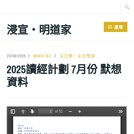
跳
搜
至
尋
主
關
浸宣‧明道家
選單
要
鍵
內
字:
容
23/06/2025
MINGTAO
主日學
、
主日學部
2025讀經計劃 7月份 默想
資料