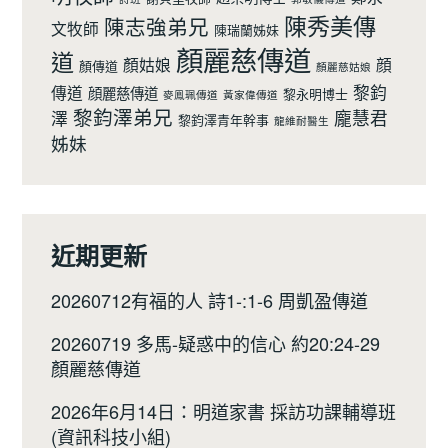
陳秀美傳
陳志強弟兄
文牧師
陳瑞蘭姊妹
顏麗慈傳道
道
顏姑娘
顔
顏傳道
顏麗慈姑娘
黎鈞
傳道
顔麗慈傳道
黎永明博士
麥鳯珮傳道
黃家偉傳道
黎鈞澤弟兄
龐慧君
澤
黎鈞澤青年幹事
龍維耐醫生
姊妹
近期更新
20260712有福的人 詩1-:1-6 周凱盈傳道
20260719 多馬-疑惑中的信心 約20:24-29
顏麗慈傳道
2026年6月14日：明道家書 採訪功課輔導班
(資訊科技小組)