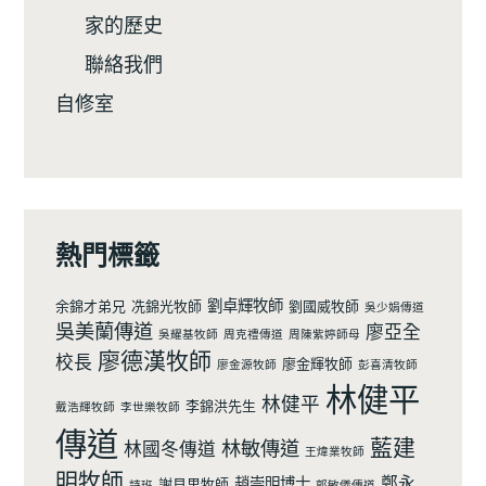
家的歷史
聯絡我們
自修室
熱門標籤
劉卓輝牧師
余錦才弟兄
冼錦光牧師
劉國威牧師
吳少娟傳道
吳美蘭傳道
廖亞全
吳耀基牧師
周克禮傳道
周陳紫婷師母
廖德漢牧師
校長
廖金輝牧師
廖金源牧師
彭喜清牧師
林健平
林健平
李錦洪先生
戴浩輝牧師
李世樂牧師
傳道
藍建
林敏傳道
林國冬傳道
王煒業牧師
明牧師
鄭永
趙崇明博士
謝貝里牧師
詩班
郭敏儀傳道