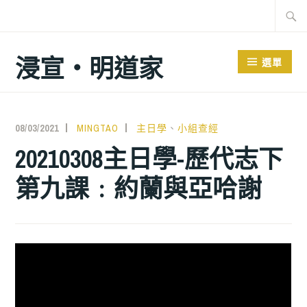
跳
搜
至
尋
主
關
浸宣‧明道家
選單
要
鍵
內
字:
容
08/03/2021
MINGTAO
主日學
、
小組查經
20210308主日學-歷代志下
第九課﹕約蘭與亞哈謝