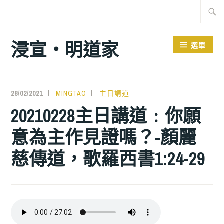
跳
搜
至
尋
主
關
浸宣‧明道家
選單
要
鍵
內
字:
容
28/02/2021
MINGTAO
主日講道
20210228主日講道﹕你願
意為主作見證嗎？-顏麗
慈傳道，歌羅西書1:24-29