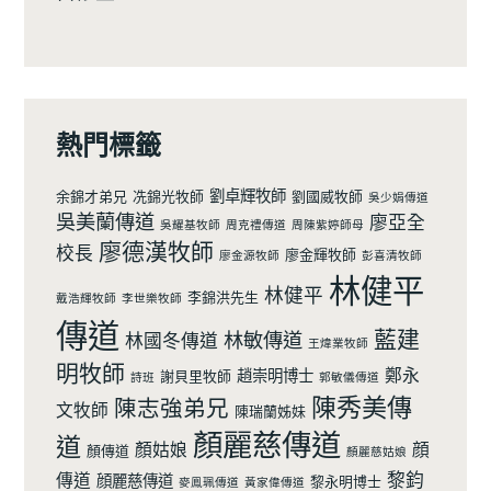
熱門標籤
劉卓輝牧師
余錦才弟兄
冼錦光牧師
劉國威牧師
吳少娟傳道
吳美蘭傳道
廖亞全
吳耀基牧師
周克禮傳道
周陳紫婷師母
廖德漢牧師
校長
廖金輝牧師
廖金源牧師
彭喜清牧師
林健平
林健平
李錦洪先生
戴浩輝牧師
李世樂牧師
傳道
藍建
林敏傳道
林國冬傳道
王煒業牧師
明牧師
鄭永
趙崇明博士
謝貝里牧師
詩班
郭敏儀傳道
陳秀美傳
陳志強弟兄
文牧師
陳瑞蘭姊妹
顏麗慈傳道
道
顏姑娘
顔
顏傳道
顏麗慈姑娘
黎鈞
傳道
顔麗慈傳道
黎永明博士
麥鳯珮傳道
黃家偉傳道