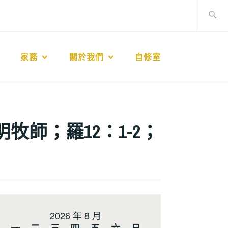
搜
尋
關
鍵
家務
關於我們
自修室
字:
建明牧師；羅12：1-2；
2026 年 8 月