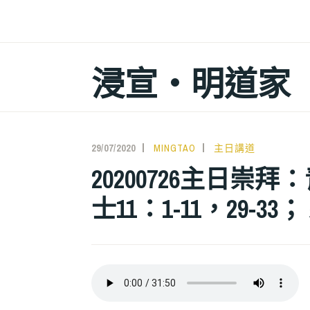
跳
至
主
浸宣‧明道家
要
內
容
29/07/2020
MINGTAO
主日講道
20200726主日崇拜
士11：1-11，29-33