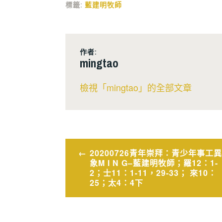
標籤:
藍建明牧師
作者:
mingtao
檢視「mingtao」的全部文章
文
20200726青年崇拜：青少年事工異
象M I N G–藍建明牧師；羅12：1-
章
2；士11：1-11，29-33； 來10：
25；太4：4下
導
覽