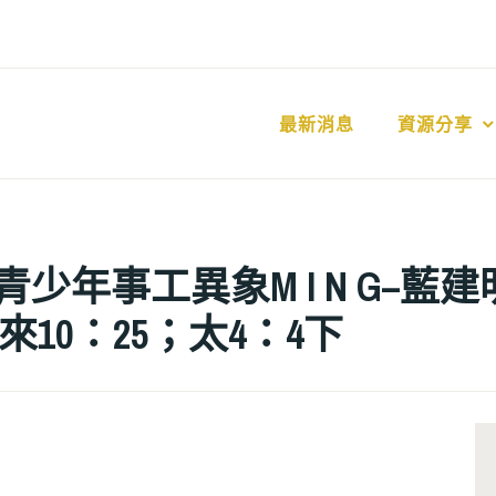
最新消息
資源分享
：青少年事工異象M I N G–藍
； 來10：25；太4：4下