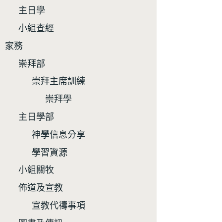
主日學
小組查經
家務
崇拜部
崇拜主席訓練
崇拜學
主日學部
神學信息分享
學習資源
小組關牧
佈道及宣教
宣教代禱事項