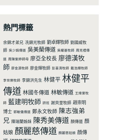
熱門標籤
劉卓輝牧師
余錦才弟兄
冼錦光牧師
劉國威牧
吳美蘭傳道
師
吳少娟傳道
吳耀基牧師
周克禮傳
廖德漢牧
廖亞全校長
道
周陳紫婷師母
師
廖金輝牧師
廖金源牧師
彭喜清牧師
戴浩輝牧師
林健平
林健平
李錦洪先生
李世樂牧師
傳道
林敏傳道
林國冬傳道
王煒業牧
藍建明牧師
趙崇明
謝貝里牧師
師
詩班
陳志強弟
鄭永文牧師
博士
郭敏儀傳道
陳秀美傳道
兄
顏
陳瑞蘭姊妹
顏傳道
顏麗慈傳道
姑娘
顔傳
顏麗慈姑娘