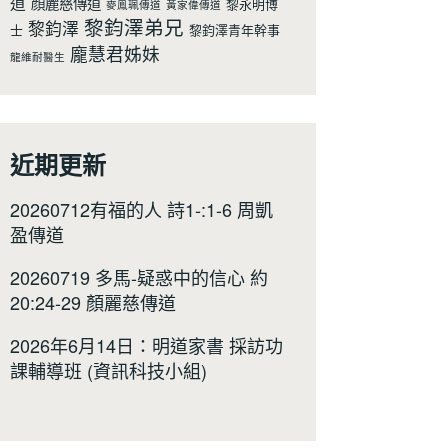
道
顔麗慈傳道
黎永明博
麥鳯珮傳道
黃家偉傳道
黎鈞澤弟兄
黎鈞澤
士
黎鈞澤青年幹事
龐慧君姊妹
龍維耐醫生
近期更新
20260712有福的人 詩1-:1-6 周凱
盈傳道
20260719 多馬-疑惑中的信心 約
20:24-29 顏麗慈傳道
2026年6月14日：明道家書 採訪功
課輔導班 (資訊科技小組)