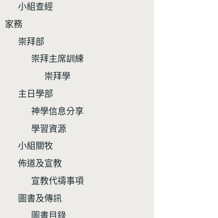
小組查經
家務
崇拜部
崇拜主席訓練
崇拜學
主日學部
神學信息分享
學習資源
小組關牧
佈道及宣教
宣教代禱事項
圖書及傳訊
圖書目錄