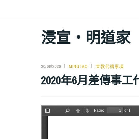
跳
至
主
浸宣‧明道家
要
內
容
20/06/2020
MINGTAO
宣教代禱事項
2020年6月差傳事