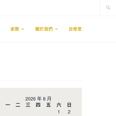
搜
尋
關
鍵
家務
關於我們
自修室
字:
2026 年 8 月
一
二
三
四
五
六
日
1
2