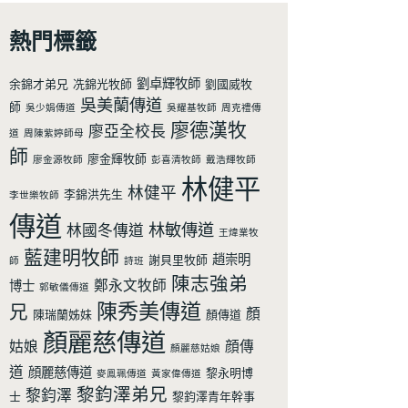
熱門標籤
劉卓輝牧師
余錦才弟兄
冼錦光牧師
劉國威牧
吳美蘭傳道
師
吳少娟傳道
吳耀基牧師
周克禮傳
廖德漢牧
廖亞全校長
道
周陳紫婷師母
師
廖金輝牧師
廖金源牧師
彭喜清牧師
戴浩輝牧師
林健平
林健平
李錦洪先生
李世樂牧師
傳道
林敏傳道
林國冬傳道
王煒業牧
藍建明牧師
趙崇明
謝貝里牧師
師
詩班
陳志強弟
鄭永文牧師
博士
郭敏儀傳道
陳秀美傳道
兄
顏
陳瑞蘭姊妹
顏傳道
顏麗慈傳道
姑娘
顔傳
顏麗慈姑娘
道
顔麗慈傳道
黎永明博
麥鳯珮傳道
黃家偉傳道
黎鈞澤弟兄
黎鈞澤
士
黎鈞澤青年幹事