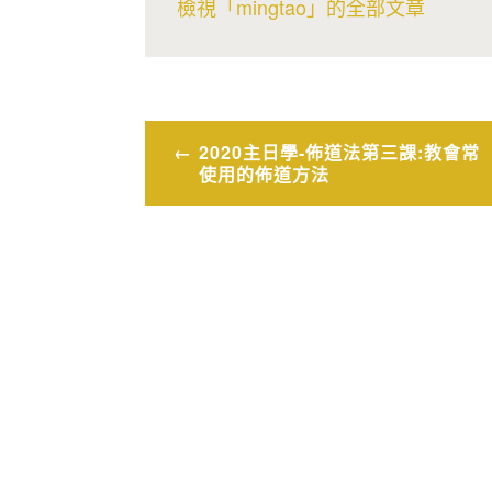
檢視「mingtao」的全部文章
文
2020主日學-佈道法第三課:教會常
使用的佈道方法
章
導
覽