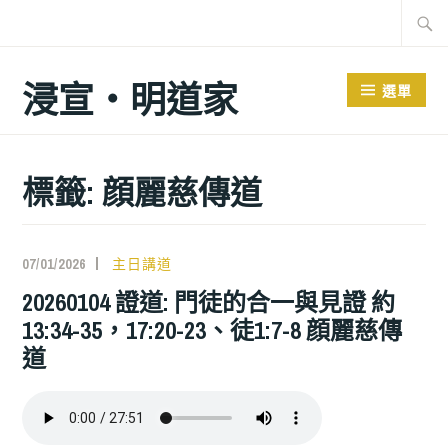
跳
搜
至
尋
主
關
浸宣‧明道家
選單
要
鍵
內
字:
容
標籤: 顔麗慈傳道
07/01/2026
主日講道
20260104 證道: 門徒的合一與見證 約
13:34-35，17:20-23、徒1:7-8 顔麗慈傳
道