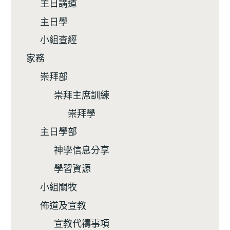
主日講道
主日學
小組查經
家務
崇拜部
崇拜主席訓練
崇拜學
主日學部
神學信息分享
學習資源
小組關牧
佈道及宣教
宣教代禱事項