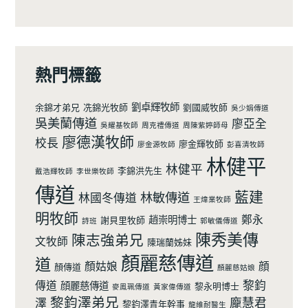
熱門標籤
劉卓輝牧師
余錦才弟兄
冼錦光牧師
劉國威牧師
吳少娟傳道
吳美蘭傳道
廖亞全
吳耀基牧師
周克禮傳道
周陳紫婷師母
廖德漢牧師
校長
廖金輝牧師
廖金源牧師
彭喜清牧師
林健平
林健平
李錦洪先生
戴浩輝牧師
李世樂牧師
傳道
藍建
林敏傳道
林國冬傳道
王煒業牧師
明牧師
鄭永
趙崇明博士
謝貝里牧師
詩班
郭敏儀傳道
陳秀美傳
陳志強弟兄
文牧師
陳瑞蘭姊妹
顏麗慈傳道
道
顏姑娘
顔
顏傳道
顏麗慈姑娘
黎鈞
傳道
顔麗慈傳道
黎永明博士
麥鳯珮傳道
黃家偉傳道
黎鈞澤弟兄
龐慧君
澤
黎鈞澤青年幹事
龍維耐醫生