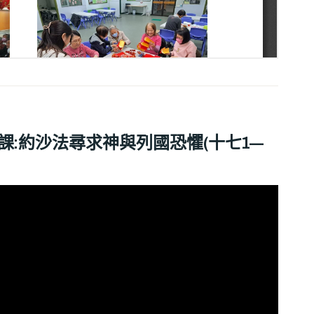
第八課:約沙法尋求神與列國恐懼(十七1—