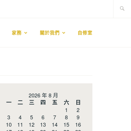
搜
尋
關
鍵
家務
關於我們
自修室
字:
2026 年 8 月
一
二
三
四
五
六
日
1
2
3
4
5
6
7
8
9
10
11
12
13
14
15
16