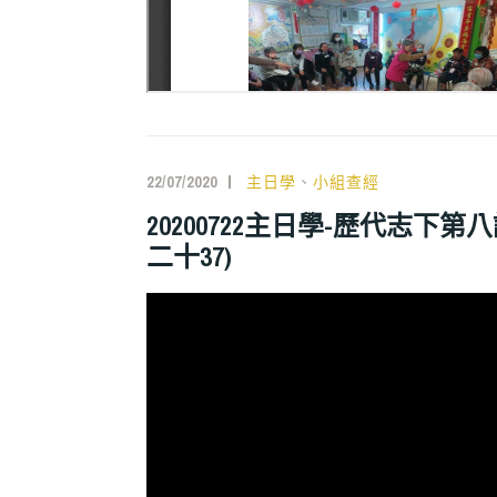
22/07/2020
主日學
、
小組查經
20200722主日學-歷代志下
二十37)