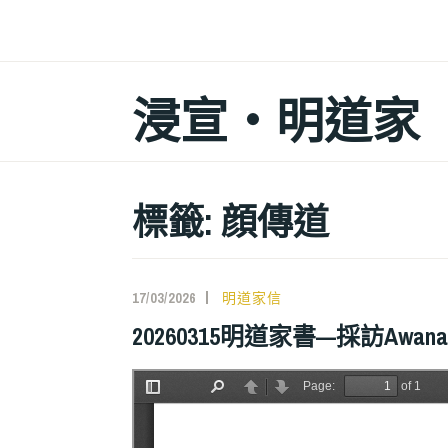
跳
至
主
浸宣‧明道家
要
內
容
標籤: 顔傳道
17/03/2026
明道家信
20260315明道家書—採訪Awana 