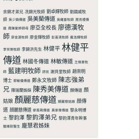
劉卓輝牧師
余錦才弟兄
冼錦光牧師
劉國威牧
吳美蘭傳道
師
吳少娟傳道
吳耀基牧師
周克禮傳
廖德漢牧
廖亞全校長
道
周陳紫婷師母
師
廖金輝牧師
廖金源牧師
彭喜清牧師
戴浩輝牧師
林健平
林健平
李錦洪先生
李世樂牧師
傳道
林敏傳道
林國冬傳道
王煒業牧
藍建明牧師
趙崇明
謝貝里牧師
師
詩班
陳志強弟
鄭永文牧師
博士
郭敏儀傳道
陳秀美傳道
兄
顏
陳瑞蘭姊妹
顏傳道
顏麗慈傳道
姑娘
顔傳
顏麗慈姑娘
道
顔麗慈傳道
黎永明博
麥鳯珮傳道
黃家偉傳道
黎鈞澤弟兄
黎鈞澤
士
黎鈞澤青年幹事
龐慧君姊妹
龍維耐醫生