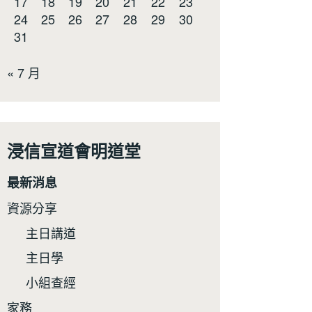
17
18
19
20
21
22
23
24
25
26
27
28
29
30
31
« 7 月
浸信宣道會明道堂
最新消息
資源分享
主日講道
主日學
小組查經
家務