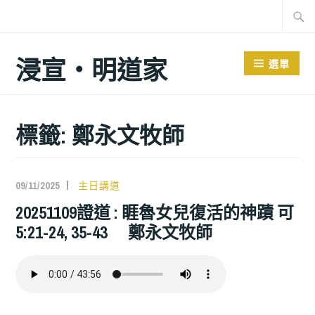
跳
搜
至
尋
主
關
浸宣‧明道家
選單
要
鍵
內
字:
容
標籤: 鄭永文牧師
09/11/2025
主日講道
20251109證道 : 睚魯女兒復活的神蹟 可
5:21-24, 35-43 鄭永文牧師