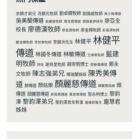
劉卓輝牧師
余錦才弟兄
冼錦光牧師
劉國威牧師
吳少娟傳道
吳美蘭傳道
廖亞全
吳耀基牧師
周克禮傳道
周陳紫婷師母
廖德漢牧師
校長
廖金輝牧師
廖金源牧師
彭喜清牧師
林健平
林健平
李錦洪先生
戴浩輝牧師
李世樂牧師
傳道
藍建
林敏傳道
林國冬傳道
王煒業牧師
明牧師
鄭永
趙崇明博士
謝貝里牧師
詩班
郭敏儀傳道
陳秀美傳
陳志強弟兄
文牧師
陳瑞蘭姊妹
顏麗慈傳道
道
顏姑娘
顔
顏傳道
顏麗慈姑娘
黎鈞
傳道
顔麗慈傳道
黎永明博士
麥鳯珮傳道
黃家偉傳道
黎鈞澤弟兄
龐慧君
澤
黎鈞澤青年幹事
龍維耐醫生
姊妹