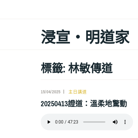
跳
至
主
浸宣‧明道家
要
內
容
標籤: 林敏傳道
15/04/2025
主日講道
20250413證道：溫柔地驚