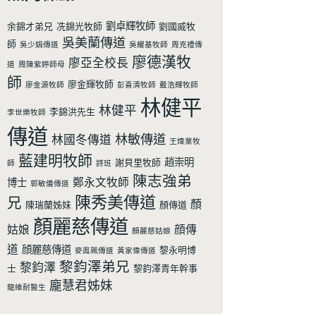
劉卓輝牧師
余錦才弟兄
冼錦光牧師
劉國威牧
吳美蘭傳道
師
吳少娟傳道
吳耀基牧師
周克禮傳
廖德漢牧
廖亞全校長
道
周陳紫婷師母
師
廖金輝牧師
廖金源牧師
彭喜清牧師
戴浩輝牧師
林健平
林健平
李錦洪先生
李世樂牧師
傳道
林敏傳道
林國冬傳道
王煒業牧
藍建明牧師
趙崇明
謝貝里牧師
師
詩班
陳志強弟
鄭永文牧師
博士
郭敏儀傳道
陳秀美傳道
兄
顏
陳瑞蘭姊妹
顏傳道
顏麗慈傳道
姑娘
顔傳
顏麗慈姑娘
道
顔麗慈傳道
黎永明博
麥鳯珮傳道
黃家偉傳道
黎鈞澤弟兄
黎鈞澤
士
黎鈞澤青年幹事
龐慧君姊妹
龍維耐醫生