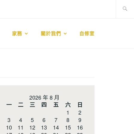
搜
尋
關
鍵
家務
關於我們
自修室
字:
2026 年 8 月
一
二
三
四
五
六
日
1
2
3
4
5
6
7
8
9
10
11
12
13
14
15
16