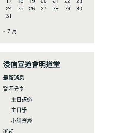
17
18
19
20
21
22
23
24
25
26
27
28
29
30
31
« 7 月
浸信宣道會明道堂
最新消息
資源分享
主日講道
主日學
小組查經
家務