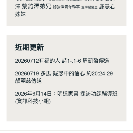
黎鈞澤弟兄
龐慧君
澤
黎鈞澤青年幹事
龍維耐醫生
姊妹
近期更新
20260712有福的人 詩1-:1-6 周凱盈傳道
20260719 多馬-疑惑中的信心 約20:24-29
顏麗慈傳道
2026年6月14日：明道家書 採訪功課輔導班
(資訊科技小組)