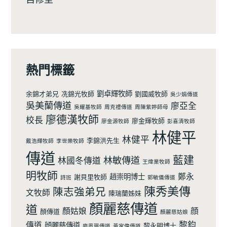
熱門標籤
劉卓輝牧師
余錦才弟兄
冼錦光牧師
劉國威牧師
吳少娟傳道
吳美蘭傳道
廖亞全
吳耀基牧師
周克禮傳道
周陳紫婷師母
廖德漢牧師
校長
廖金輝牧師
廖金源牧師
彭喜清牧師
林健平
林健平
李錦洪先生
戴浩輝牧師
李世樂牧師
傳道
藍建
林敏傳道
林國冬傳道
王煒業牧師
明牧師
鄭永
趙崇明博士
謝貝里牧師
詩班
郭敏儀傳道
陳秀美傳
陳志強弟兄
文牧師
陳瑞蘭姊妹
顏麗慈傳道
道
顏姑娘
顔
顏傳道
顏麗慈姑娘
黎鈞
傳道
顔麗慈傳道
黎永明博士
麥鳯珮傳道
黃家偉傳道