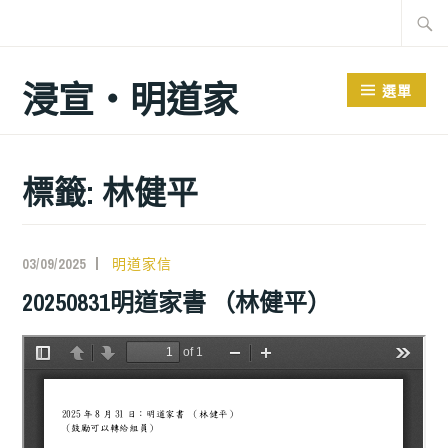
跳
搜
至
尋
主
關
浸宣‧明道家
選單
要
鍵
內
字:
容
標籤: 林健平
03/09/2025
明道家信
20250831明道家書 （林健平）