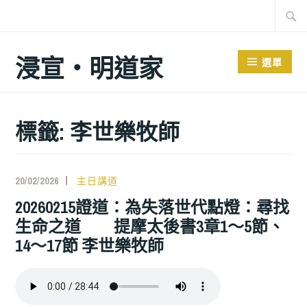
跳
搜
至
尋
主
關
浸宣‧明道家
選單
要
鍵
內
字:
容
標籤: 李世樂牧師
20/02/2026
主日講道
20260215證道：為失落世代點燈：尋找
生命之道 提摩太後書3章1～5節、
14～17節 李世樂牧師