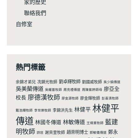
家的歷史
聯絡我們
自修室
熱門標籤
劉卓輝牧師
余錦才弟兄
冼錦光牧師
劉國威牧師
吳少娟傳道
吳美蘭傳道
廖亞全
吳耀基牧師
周克禮傳道
周陳紫婷師母
廖德漢牧師
校長
廖金輝牧師
廖金源牧師
彭喜清牧師
林健平
林健平
李錦洪先生
戴浩輝牧師
李世樂牧師
傳道
藍建
林敏傳道
林國冬傳道
王煒業牧師
明牧師
鄭永
趙崇明博士
謝貝里牧師
詩班
郭敏儀傳道