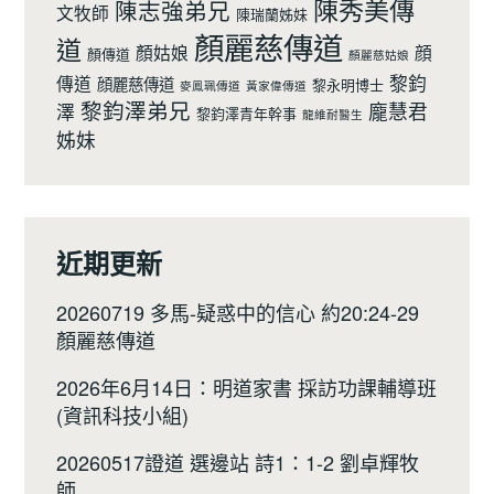
陳秀美傳
陳志強弟兄
文牧師
陳瑞蘭姊妹
顏麗慈傳道
道
顏姑娘
顔
顏傳道
顏麗慈姑娘
黎鈞
傳道
顔麗慈傳道
黎永明博士
麥鳯珮傳道
黃家偉傳道
黎鈞澤弟兄
龐慧君
澤
黎鈞澤青年幹事
龍維耐醫生
姊妹
近期更新
20260719 多馬-疑惑中的信心 約20:24-29
顏麗慈傳道
2026年6月14日：明道家書 採訪功課輔導班
(資訊科技小組)
20260517證道 選邊站 詩1：1-2 劉卓輝牧
師