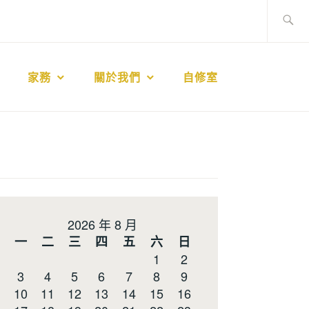
搜
尋
關
鍵
家務
關於我們
自修室
字:
2026 年 8 月
一
二
三
四
五
六
日
1
2
3
4
5
6
7
8
9
10
11
12
13
14
15
16