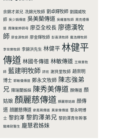
劉卓輝牧師
余錦才弟兄
冼錦光牧師
劉國威牧
吳美蘭傳道
師
吳少娟傳道
吳耀基牧師
周克禮傳
廖德漢牧
廖亞全校長
道
周陳紫婷師母
師
廖金輝牧師
廖金源牧師
彭喜清牧師
戴浩輝牧師
林健平
林健平
李錦洪先生
李世樂牧師
傳道
林敏傳道
林國冬傳道
王煒業牧
藍建明牧師
趙崇明
謝貝里牧師
師
詩班
陳志強弟
鄭永文牧師
博士
郭敏儀傳道
陳秀美傳道
兄
顏
陳瑞蘭姊妹
顏傳道
顏麗慈傳道
姑娘
顔傳
顏麗慈姑娘
道
顔麗慈傳道
黎永明博
麥鳯珮傳道
黃家偉傳道
黎鈞澤弟兄
黎鈞澤
士
黎鈞澤青年幹事
龐慧君姊妹
龍維耐醫生