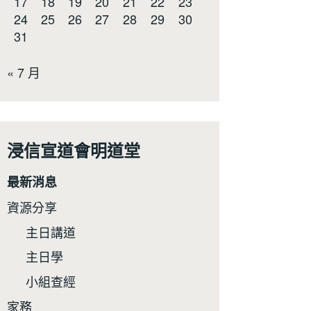
17
18
19
20
21
22
23
24
25
26
27
28
29
30
31
« 7 月
浸信宣道會明道堂
最新消息
資源分享
主日講道
主日學
小組查經
家務