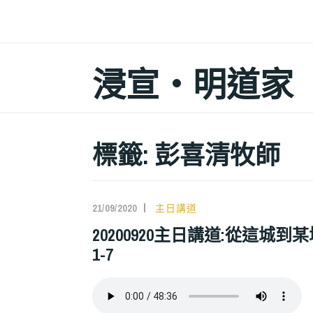
跳
至
主
浸宣‧明道家
要
內
容
標籤: 彭喜清牧師
21/09/2020
主日講道
20200920主日講道:從這城到某
1-7