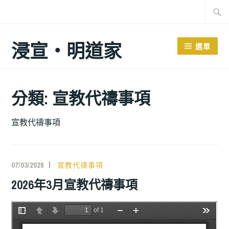
跳
搜
至
尋
主
關
浸宣‧明道家
選單
要
鍵
內
字:
容
分類: 宣教代禱事項
宣教代禱事項
07/03/2026
宣教代禱事項
2026年3月宣教代禱事項