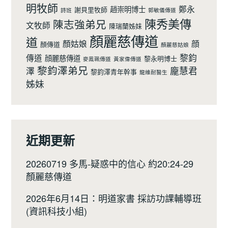
明牧師
鄭永
趙崇明博士
謝貝里牧師
詩班
郭敏儀傳道
陳秀美傳
陳志強弟兄
文牧師
陳瑞蘭姊妹
顏麗慈傳道
道
顏姑娘
顔
顏傳道
顏麗慈姑娘
黎鈞
傳道
顔麗慈傳道
黎永明博士
麥鳯珮傳道
黃家偉傳道
黎鈞澤弟兄
龐慧君
澤
黎鈞澤青年幹事
龍維耐醫生
姊妹
近期更新
20260719 多馬-疑惑中的信心 約20:24-29
顏麗慈傳道
2026年6月14日：明道家書 採訪功課輔導班
(資訊科技小組)