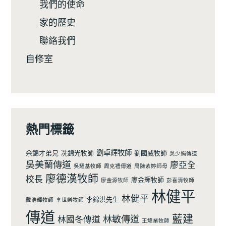
我們的使命
家的歷史
聯絡我們
自修室
熱門標籤
劉卓輝牧師
余錦才弟兄
冼錦光牧師
劉國威牧師
吳少娟傳道
吳美蘭傳道
廖亞全
吳耀基牧師
周克禮傳道
周陳紫婷師母
廖德漢牧師
校長
廖金輝牧師
廖金源牧師
彭喜清牧師
林健平
林健平
李錦洪先生
戴浩輝牧師
李世樂牧師
傳道
藍建
林敏傳道
林國冬傳道
王煒業牧師