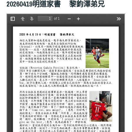
20260419明道家書 黎鈞澤弟兄