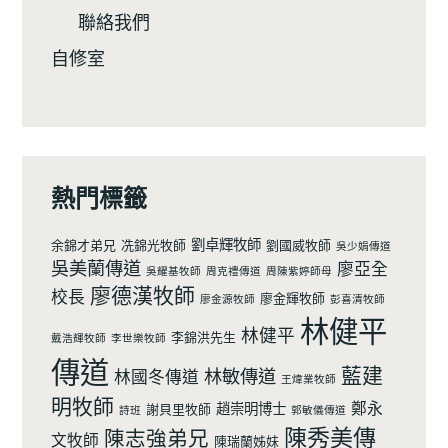
聯絡我們
自修室
熱門標籤
劉卓輝牧師
余錦才弟兄
冼錦光牧師
劉國威牧師
吳少娟傳道
吳美蘭傳道
廖亞全
吳耀基牧師
周克禮傳道
周陳紫婷師母
廖德漢牧師
校長
廖金輝牧師
廖金源牧師
彭喜清牧師
林健平
林健平
李錦洪先生
戴浩輝牧師
李世樂牧師
傳道
藍建
林敏傳道
林國冬傳道
王煒業牧師
明牧師
鄭永
趙崇明博士
謝貝里牧師
詩班
郭敏儀傳道
陳秀美傳
陳志強弟兄
文牧師
陳瑞蘭姊妹