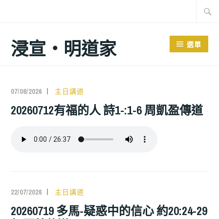
跳
搜
至
尋
主
關
浸宣‧明道家
選單
要
鍵
內
字:
容
資源分享
07/08/2026
主日講道
20260712有福的人 詩1-:1-6 周凱盈傳道
22/07/2026
主日講道
20260719 多馬-疑惑中的信心 約20:24-29