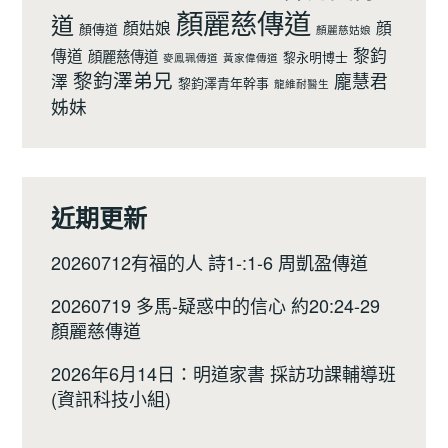
顏麗慈傳道
道
顏姑娘
顔
顏傳道
顏麗慈姑娘
黎鈞
傳道
顔麗慈傳道
黎永明博士
麥鳯珮傳道
黃家偉傳道
黎鈞澤弟兄
龐慧君
澤
黎鈞澤青年幹事
龍維耐醫生
姊妹
近期更新
20260712有福的人 詩1-:1-6 周凱盈傳道
20260719 多馬-疑惑中的信心 約20:24-29
顏麗慈傳道
2026年6月14日：明道家書 採訪功課輔導班
(資訊科技小組)